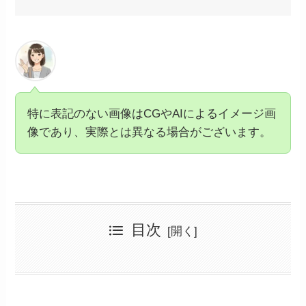
特に表記のない画像はCGやAIによるイメージ画
像であり、実際とは異なる場合がございます。
目次
テスラ中古が安い理由とおすすめ購入方法
テスラ中古が安い理由とは？価格下落の背景
テスラ中古車を選ぶ際の注意点と活用法
中古テスラを買う際のメリットとデメリット
テスラモデル3が注目される理由と価格相場
テスラ中古をやめとけと言われる理由とは
レンタカー会社が放出する中古テスラの特徴
走行距離とバッテリー寿命の関係をチェック
テスラの値下げ時期と補助金の影響
テスラの中古車購入で注意すべき維持費
補助金を活用してテスラをお得に購入する方法
テスラ専用アプリの利用で維持管理を効率化
テスラ中古車の価格と購入のポイント総まとめ