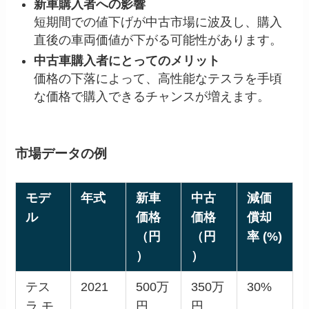
新車購入者への影響
短期間での値下げが中古市場に波及し、購入
直後の車両価値が下がる可能性があります。
中古車購入者にとってのメリット
価格の下落によって、高性能なテスラを手頃
な価格で購入できるチャンスが増えます。
市場データの例
モデ
年式
新車
中古
減価
ル
価格
価格
償却
（円
（円
率 (%)
）
）
テス
2021
500万
350万
30%
ラ モ
円
円