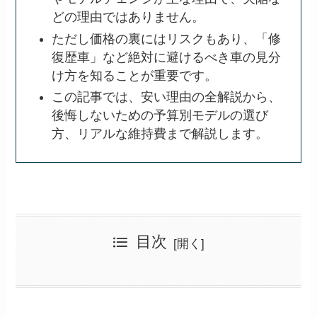
どの理由ではありません。
ただし価格の裏にはリスクもあり、「修
復歴車」など絶対に避けるべき車の見分
け方を知ることが重要です。
この記事では、安い理由の全解説から、
後悔しないための予算別モデルの選び
方、リアルな維持費まで解説します。
目次
アルファードの中古が安いのはなぜ？7つの理由と相場
供給過多で市場に在庫が溢れているから
安い中古アルファードでなぜ後悔？賢い選び方と注意点
新型40系の登場で30系が値下がり傾向
海外への輸出ブームが落ち着いた影響も
予算別！狙い目のモデルと年式は？
走行距離の多い車が平均価格を下げている
【30系】前期と後期の違いと選び方
最新の相場推移と今後の値下がり予測
リセールで得するならガソリン車が狙い目
「安物買いの銭失い」後悔した人の失敗談
維持費は年収に見合う？購入後の費用
【要注意】絶対に買ってはいけない中古車の見分け方
さっそくお得な中古アルファードを探す
総括：アルファード中古が安いのはなぜか、その答え