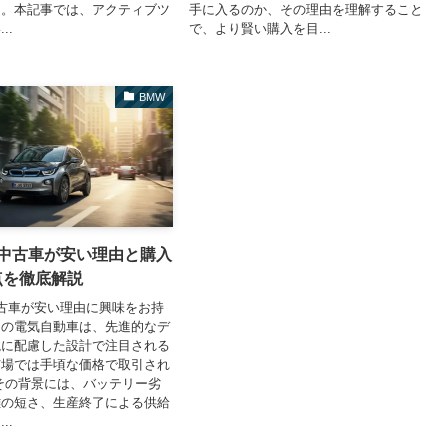
う。本記事では、アクティブツ
手に入るのか、その理由を理解すること
..
で、より賢い購入を目...
BMW
3の中古車が安い理由と購入
点を徹底解説
の中古車が安い理由に興味をお持
この電気自動車は、先進的なデ
境に配慮した設計で注目される
市場では手頃な価格で取引され
その背景には、バッテリー劣
離の短さ、生産終了による供給
..