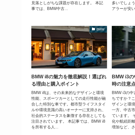
見落としがちな課題が存在します。 本記
多いでしょ
事では、BMW中古...
アラーが安い.
BMW
BMW i8の魅力を徹底解説！選ばれ
BMW i
る理由と購入ポイント
時の注意
BMW i8は、その未来的なデザインと環境
BMW i3
性能、スポーツカーとしての走行性能が融
ちですか？
合した特別な車です。都市型ライフスタイ
ザインと環
ルや環境意識の高いオーナーに支持され、
一方、中古
社会的ステータスを象徴する存在としても
ています。 
注目されています。 本記事では、BMW i8
化や航続距
を所有する人...
増加など、さ.