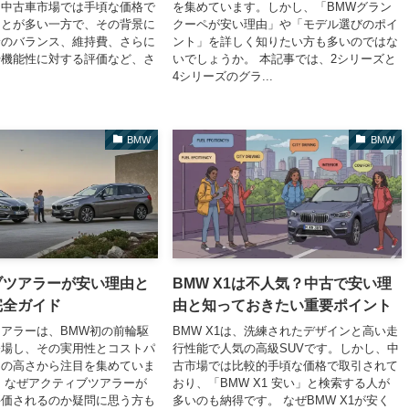
。中古車市場では手頃な価格で
を集めています。しかし、「BMWグラン
ことが多い一方で、その背景に
クーペが安い理由」や「モデル選びのポイ
給のバランス、維持費、さらに
ント」を詳しく知りたい方も多いのではな
や機能性に対する評価など、さ
いでしょうか。 本記事では、2シリーズと
4シリーズのグラ...
BMW
BMW
ブツアラーが安い理由と
BMW X1は不人気？中古で安い理
完全ガイド
由と知っておきたい重要ポイント
アラーは、BMW初の前輪駆
BMW X1は、洗練されたデザインと高い走
登場し、その実用性とコストパ
行性能で人気の高級SUVです。しかし、中
スの高さから注目を集めていま
古市場では比較的手頃な価格で取引されて
、なぜアクティブツアラーが
おり、「BMW X1 安い」と検索する人が
評価されるのか疑問に思う方も
多いのも納得です。 なぜBMW X1が安く