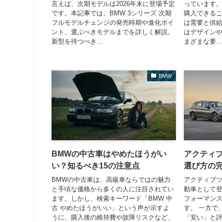
言えば、次期モデルは2026年末に登場予定
っています
です。本記事では、BMW 3シリーズ 次期
購入できる
フルモデルチェンジの発売時期や進化ポイ
は需要と供
ント、選ぶべきモデルまでを詳しく解説。
はデザイン
新型を待つべき...
まざまな要...
BMW
BMWの中古車はやめたほうがい
アクティ
い？知るべき15の注意点
選び方の
BMWの中古車は、高級車ならではの魅力
アクティブツ
と手頃な価格から多くの人に注目されてい
動車として
ます。しかし、検索キーワード「BMW 中
フォーマン
古 やめたほうがいい」という声が示すよ
す。 一方で
うに、購入後の維持費や故障リスクなど、
「安い」と