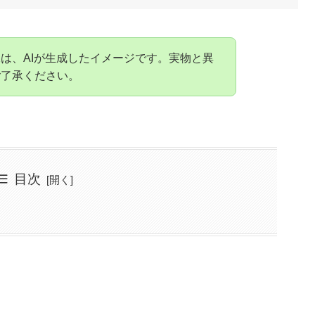
は、AIが生成したイメージです。実物と異
ご了承ください。
目次
給のバランス
注意点
する理由
ザインや機能性とは
い目モデル
因とメンテナンス方法
る価値
リット
と魅力の比較
ぶ際のポイント
ックを解説
歴と走行距離
デルの特徴
マンスの考え方
実用性と経済性
力を再評価
底解説 まとめ