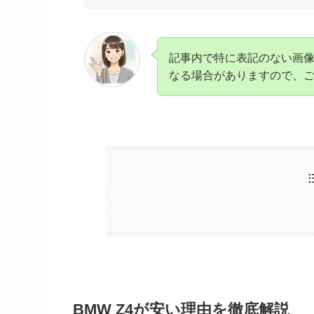
記事内で特に表記のない画像
なる場合がありますので、
BMW Z4が安い理由を徹底解説
BMW Z4が安いのは需要と供
BMW Z4中古車を購入する際の
維持費の高さが中古価格に影響
BMW Z4の不人気とされるデ
BMW Z4中古車の価格帯と狙
Z4が壊れやすいと言われる原
BMW Z4の性能とスペックで見
BMW Z4認定中古車を選ぶメ
初代Z4と現行モデルの価格差
Z4のハードトップモデルを選
新型Z4の馬力やエンジンスペ
中古車選びで注目すべき整備履
Z4M40iの新車価格と高性能モ
Z4の維持費とコストパフォー
Z4の燃費はリッター何キロ？
初代Z4の馬力やスペックの魅
BMW Z4が安い理由と魅力を徹
BMW Z4が安い理由を徹底解説