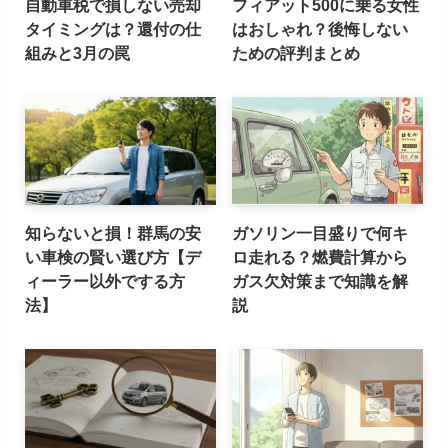
自動車税で損しない売却
フィアット500に乗る女性
タイミングは？還付の仕
はおしゃれ？後悔しない
組みと3月の罠
ための評判まとめ
知らないと損！群馬の安
ガソリン一目盛りで何キ
い車検の賢い選び方【デ
ロ走れる？燃費計算から
ィーラー以外でする方
ガス欠対策まで知識を解
法】
説